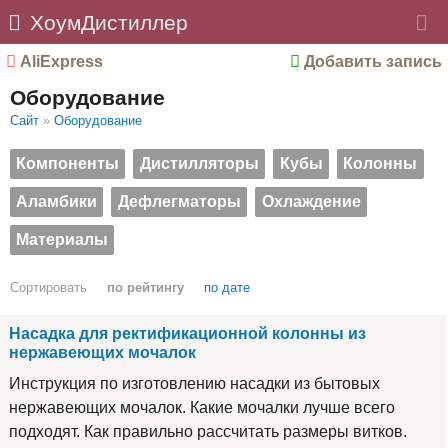
ХоумДистиллер
AliExpress
Добавить запись
Оборудование
Сайт
»
Оборудование
Компоненты
Дистилляторы
Кубы
Колонны
Аламбики
Дефлегматоры
Охлаждение
Материалы
Сортировать
по рейтингу
по дате
Насадка для ректификационной колонны из
нержавеющих мочалок
Инструкция по изготовлению насадки из бытовых
нержавеющих мочалок. Какие мочалки лучше всего
подходят. Как правильно рассчитать размеры витков.