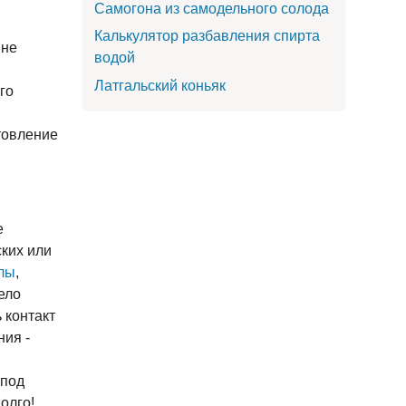
Самогона из самодельного солода
Калькулятор разбавления спирта
 не
водой
Латгальский коньяк
го
товление
е
ких или
лы
,
ело
 контакт
ия -
 под
олго!