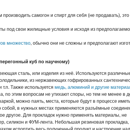
м производить самогон и спирт для себя (не продавать), это
иты под свои жилищные условия и исходя из предполагаемо
тов множество
, обычно они не сложны и предполагают изго
(перегонный куб по научному)
ющая сталь, или изделия из неё. Используются различны
я холодильники, из нержавеющих гофрированных сантехничес
 т.п. Также используется
медь, алюминий и другие материа
 по этим вопросам не утихают споры, но тем не менее в д
ркой, можно паять, места, которые будут в процессе иметь
 собой, в нужных местах применяются разъёмные соединен
ое другое. Для прокладок нужно применять материалы, не
р, силикон и ФУМ-лента. Небольшая резиновая прокладка,
ахом испортить весь полученный продукт и настроение над