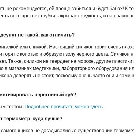
 не рекомендуется, ей проще забиться и будет бабах! К то
есть весь просвет трубки закрывает жидкость, и пар начина
сунут не такой, как отличить?
игалкой или спичкой. Настоящий силикон горит очень плохо
и горят с копотью и образуют золу черного цвета. Силикон н
ет. Также, силикон не твердеет на морозе, другие пластики
но в магазинах медтехники, лабораторного оборудования ил
она доверять не стоит, поскольку очень часто они и сами н
рметизировать перегонный куб?
ым тестом.
Подробнее прочитать можно здесь.
т термометр, куда лучше?
 самогонщиков не догадывались о существовании термомет