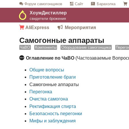
Форум
самогонщиков
Сайт
Барахолка
ХоумДистиллер
свидетели брожения
AliExpress
Мероприятия
Самогонные аппараты
ЧаВО
Компоненты
Оборудование самогонщика
Перего
Оглавление по ЧаВО
(Частозаваемые Вопросы
Общие вопросы
Приготовление браги
Самогонные аппараты
Перегонка
Очистка самогона
Ректификация спирта
Безопасность перегонки
Мифы и заблуждения