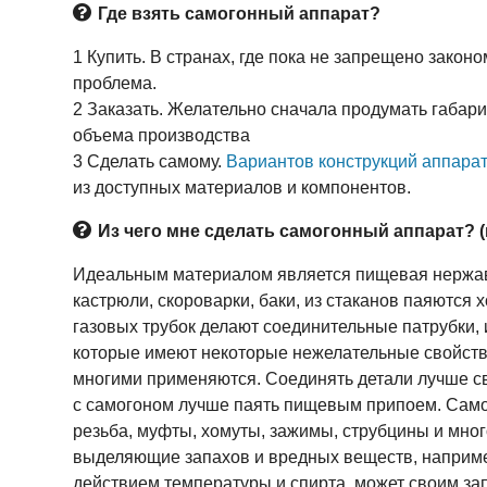
Где взять самогонный аппарат?
1 Купить. В странах, где пока не запрещено законо
проблема.
2 Заказать. Желательно сначала продумать габар
объема производства
3 Сделать самому.
Вариантов конструкций аппара
из доступных материалов и компонентов.
Из чего мне сделать самогонный аппарат? 
Идеальным материалом является пищевая нержаве
кастрюли, скороварки, баки, из стаканов паяютс
газовых трубок делают соединительные патрубки, и
которые имеют некоторые нежелательные свойства,
многими применяются. Соединять детали лучше сва
с самогоном лучше паять пищевым припоем. Само
резьба, муфты, хомуты, зажимы, струбцины и мног
выделяющие запахов и вредных веществ, наприме
действием температуры и спирта, может своим зап