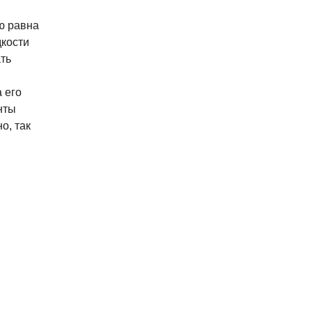
ю равна
дкости
ть
 его
нты
о, так