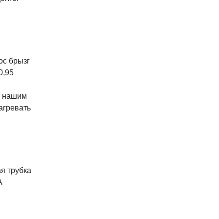
ос брызг
0,95
я нашим
агревать
ая трубка
А