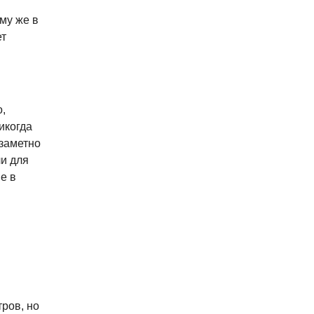
му же в
ет
,
икогда
 заметно
и для
е в
ров, но