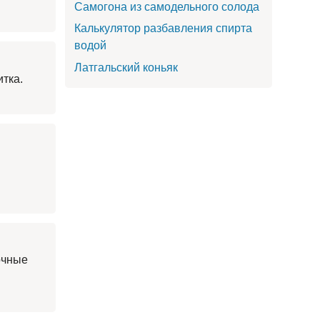
Самогона из самодельного солода
Калькулятор разбавления спирта
водой
Латгальский коньяк
тка.
очные