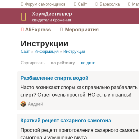
Форум
самогонщиков
Сайт
Барахолка
Маг
ХоумДистиллер
свидетели брожения
AliExpress
Мероприятия
Инструкции
Сайт
»
Информация
»
Инструкции
Сортировать
по рейтингу
по дате
Разбавление спирта водой
Часто возникают споры как правильно разбавлять с
спирт? Ответ очень простой, НО есть и нюансы!
Андрей
Краткий рецепт сахарного самогона
Простой рецепт приготовления сахарного самогона.
самогона и улучшение вкуса.