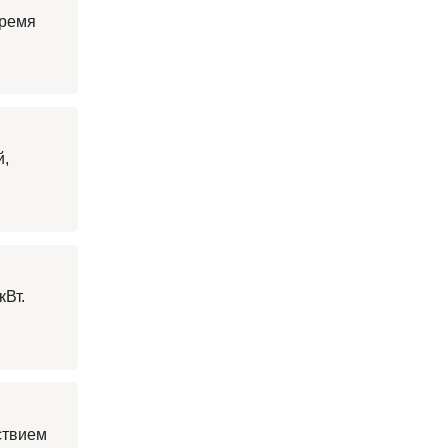
время
й,
кВт.
ствием