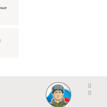
пные
х