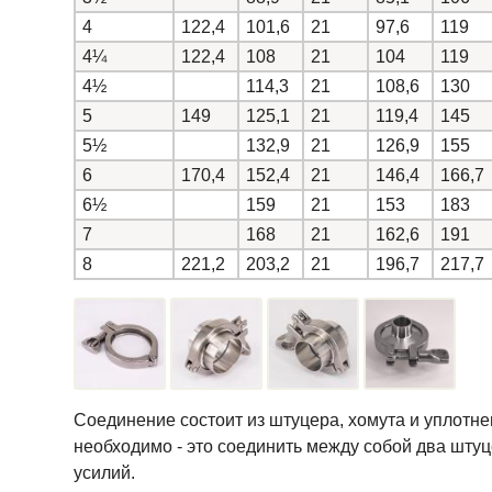
4
122,4
101,6
21
97,6
119
4¼
122,4
108
21
104
119
4½
114,3
21
108,6
130
5
149
125,1
21
119,4
145
5½
132,9
21
126,9
155
6
170,4
152,4
21
146,4
166,7
6½
159
21
153
183
7
168
21
162,6
191
8
221,2
203,2
21
196,7
217,7
Соединение состоит из штуцера, хомута и уплотнен
необходимо - это соединить между собой два штуц
усилий.