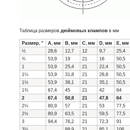
Таблица размеров
дюймовых клампов
в мм
Размер, "
A, мм
B, мм
C, мм
D, мм
E, мм
½
28,6
12,7
12
9,7
25,4
¾
53,9
19
21
16
50,5
1
53,9
25,4
21
22,4
50,5
1¼
53,9
31,8
21
28,8
50,5
1½
53,9
38,1
21
35,1
50,5
1¾
67,4
45
21
42
64
2
67,4
50,8
21
47,8
64
2¼
80,9
57
21
53
77,5
2½
80,9
63,5
21
59,5
77,5
3
94,4
76,2
21
72,3
91
3½
88,9
21
85,1
106