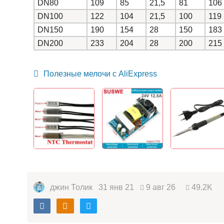
DN80
109
85
21,5
81
106
DN100
122
104
21,5
100
119
DN150
190
154
28
150
183
DN200
233
204
28
200
215
Полезные мелочи с AliExpress
джин Толик
31 янв 21
9 авг 26
49.2K