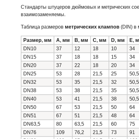
Стандарты штуцеров дюймовых и метрических сое
взаимозаменяемы.
Таблица размеров
метрических клампов
(DIN) в
Размер, мм
A, мм
B, мм
C, мм
D, мм
E, 
DN10
37
12
18
10
34
DN15
37
18
18
15
34
DN20
37
22
18
20
34
DN25
53
28
21,5
25
50,5
DN32
53
35
21,5
32
50,5
DN38
53
38
21,5
35
50,5
DN40
53
41
21,5
38
50,5
DN50
67
53
21,5
50
64
DN51
67
51
21,5
48
64
DN63,5
80
63,5
21,5
60
75
DN76
109
76,2
21,5
73
91