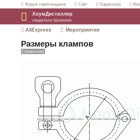
Форум
самогонщиков
Сайт
Барахолка
Маг
ХоумДистиллер
свидетели брожения
AliExpress
Мероприятия
Размеры клампов
Справочная