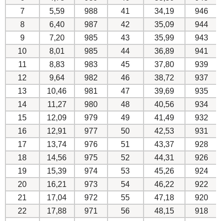
7
5,59
988
41
34,19
946
8
6,40
987
42
35,09
944
9
7,20
985
43
35,99
943
10
8,01
985
44
36,89
941
11
8,83
983
45
37,80
939
12
9,64
982
46
38,72
937
13
10,46
981
47
39,69
935
14
11,27
980
48
40,56
934
15
12,09
979
49
41,49
932
16
12,91
977
50
42,53
931
17
13,74
976
51
43,37
928
18
14,56
975
52
44,31
926
19
15,39
974
53
45,26
924
20
16,21
973
54
46,22
922
21
17,04
972
55
47,18
920
22
17,88
971
56
48,15
918